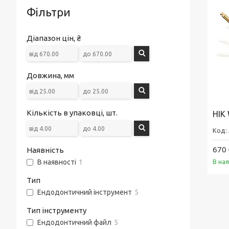
Фільтри
Діапазон цін, ₴
Довжина, мм
Кількість в упаковці, шт.
НІК
670 
Наявність
В на
В наявності
1
Тип
Ендодонтичний інструмент
5
Тип інструменту
Ендодонтичний файл
5