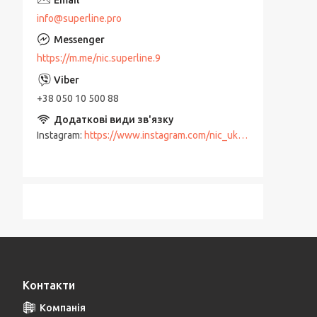
info@superline.pro
https://m.me/nic.superline.9
+38 050 10 500 88
Instagram
https://www.instagram.com/nic_ukraine?igsh=aTlmbTg2cnV1MXE3
Контакти