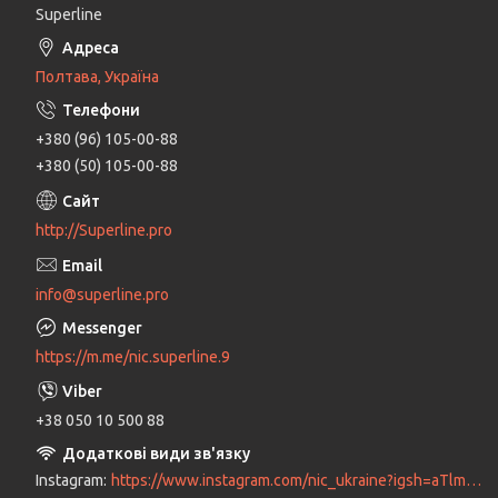
Superline
Полтава, Україна
+380 (96) 105-00-88
+380 (50) 105-00-88
http://Superline.pro
info@superline.pro
https://m.me/nic.superline.9
+38 050 10 500 88
Instagram
https://www.instagram.com/nic_ukraine?igsh=aTlmbTg2cnV1MXE3