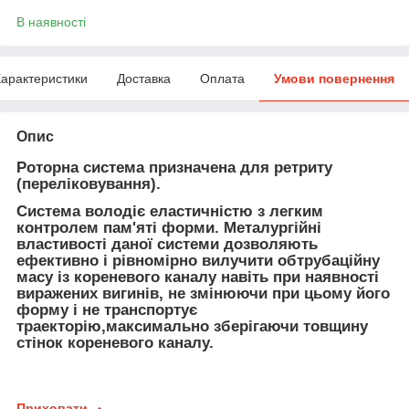
В наявності
арактеристики
Доставка
Оплата
Умови повернення
Опис
Роторна система призначена для ретриту
(переліковування).
Система володіє еластичністю з легким
контролем пам'яті форми. Металургійні
властивості даної системи дозволяють
ефективно і рівномірно вилучити обтрубаційну
масу із кореневого каналу навіть при наявності
виражених вигинів, не змінюючи при цьому його
форму і не транспортує
траекторію,максимально зберігаючи товщину
стінок кореневого каналу.
Приховати