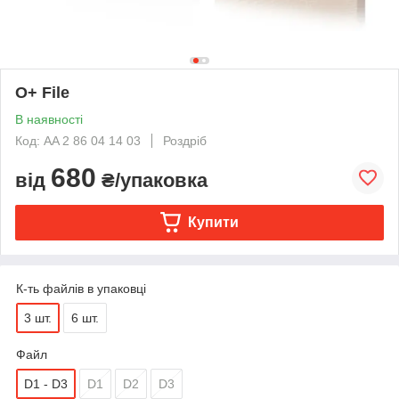
O+ File
В наявності
Код: AA 2 86 04 14 03
Роздріб
680
від
₴/упаковка
Купити
К-ть файлів в упаковці
3 шт.
6 шт.
Файл
D1 - D3
D1
D2
D3