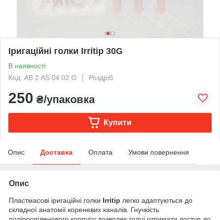
Іригаційні голки Irritip 30G
В наявності
Код: АВ 2 AS 04 02 G
Роздріб
250
₴/упаковка
Купити
Опис
Доставка
Оплата
Умови повернення
Опис
Пластмасові іригаційні голки
Irritip
легко адаптуються до
складної анатомії кореневих каналів. Гнучкість
поліпропіленового корпусу дозволяє голці отримати доступ до