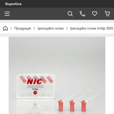
Superline
Продукція
Іригаційні голки
Іригаційні голки Irritip 30G