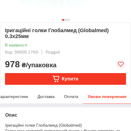
Іригаційні голки Глобалмед (Globalmed)
0.3х25мм
В наявності
Код: SN005 17NS
Роздріб
978
₴/упаковка
Купити
арактеристики
Доставка
Оплата
Умови повернення
Опис
Іригаційні голки Глобалмед (Globalmed)
Голка має закритий закруглений кінчик з бічним отвором, за